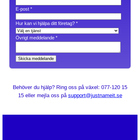
H
E-post
*
u
r
Hur kan vi hjälpa ditt företag?
*
Ö
v
Övrigt meddelande
*
r
i
Skicka meddelande
g
t
h
j
Behöver du hjälp? Ring oss på växel: 077-120 15
ä
15 eller mejla oss på
support@justnameit.se
l
p
a