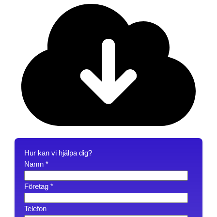
Hur kan vi hjälpa dig?
Namn
*
Företag
*
Telefon