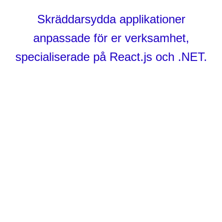
Skräddarsydda applikationer
anpassade för er verksamhet,
specialiserade på React.js och .NET.
Integrationer
Systemintegrationer som kan
sammanväva era egna och externa
data för att förenkla era arbetsflöden
och processer.