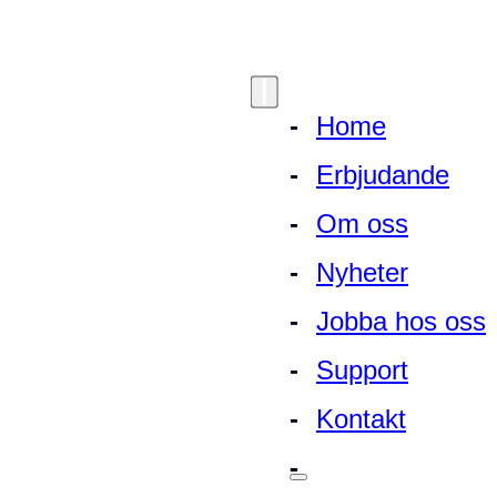
Hoppa
till
innehåll
Home
Erbjudande
Om oss
Nyheter
Jobba hos oss
Support
Kontakt