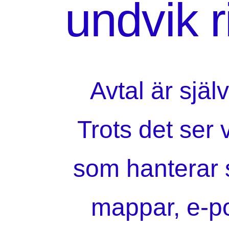
undvik 
Avtal är själ
Trots det ser
som hanterar s
mappar, e-po