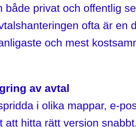
 både privat och offentlig se
i avtalshanteringen ofta är en 
vanligaste och mest kostsa
ring av avtal
tspridda i olika mappar, e-p
t att hitta rätt version snabbt.