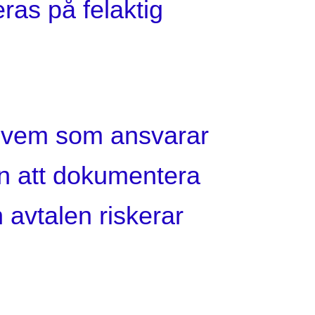
eras på felaktig
ör vem som ansvarar
tan att dokumentera
 avtalen riskerar