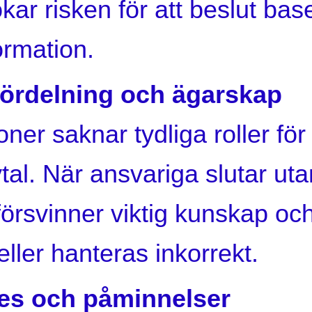
ökar risken för att beslut bas
formation.
fördelning och ägarskap
ner saknar tydliga roller f
avtal. När ansvariga slutar u
försvinner viktig kunskap och
ller hanteras inkorrekt.
es och påminnelser