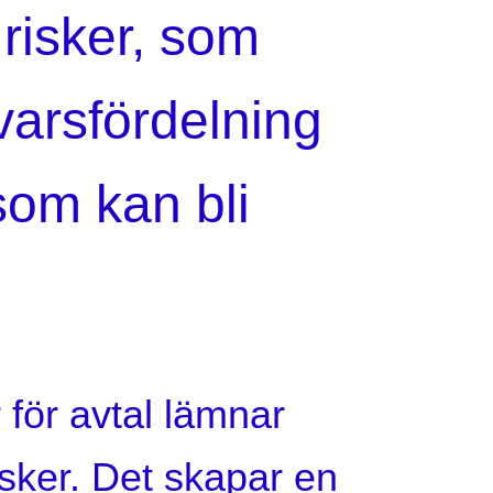
 risker, som
varsfördelning
 som kan bli
r för avtal lämnar
 sker. Det skapar en