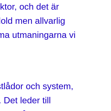
ktor, och det är
dold men allvarlig
mma utmaningarna vi
ostlådor och system,
 Det leder till