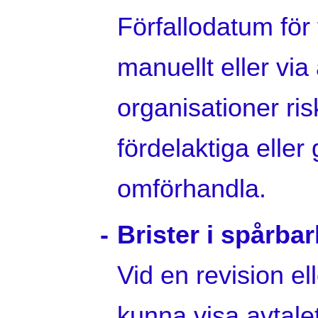
Förfallodatum för
manuellt eller via
organisationer ris
fördelaktiga eller
omförhandla.
Brister i spårba
Vid en revision el
kunna visa avtale