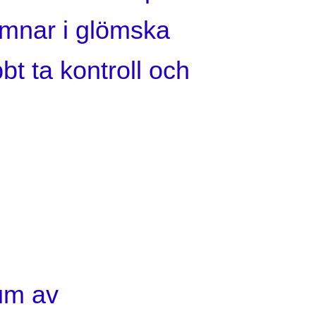
amnar i glömska
bbt ta kontroll och
rum av