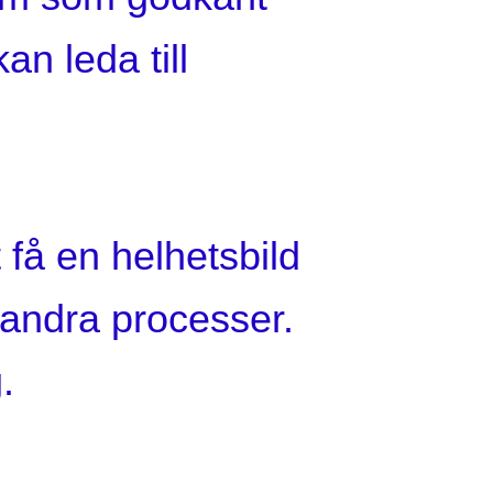
n leda till
 få en helhetsbild
l andra processer.
.