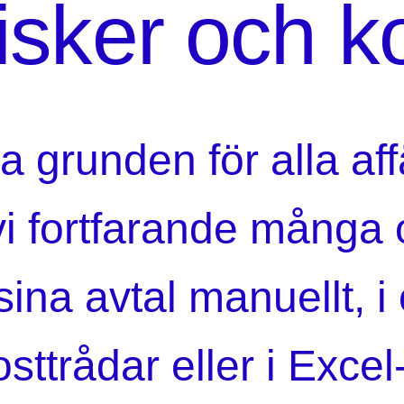
risker och k
va grunden för alla aff
 vi fortfarande många 
ina avtal manuellt, i
sttrådar eller i Excel