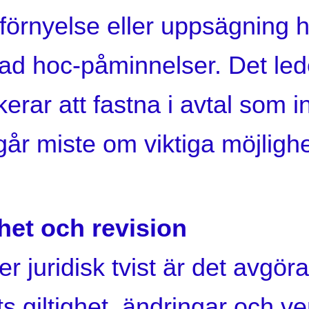
 förnyelse eller uppsägning 
 ad hoc-påminnelser. Det leder
kerar att fastna i avtal som i
 går miste om viktiga möjlighe
rhet och revision
ler juridisk tvist är det avgö
ts giltighet, ändringar och 