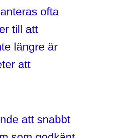
hanteras ofta
 till att
nte längre är
ter att
rande att snabbt
vem som godkänt