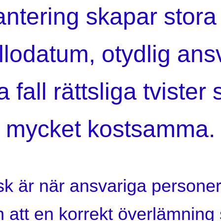
ntering skapar stora
llodatum, otydlig ans
a fall rättsliga tvister
mycket kostsamma.
risk är när ansvariga persone
 att en korrekt överlämning