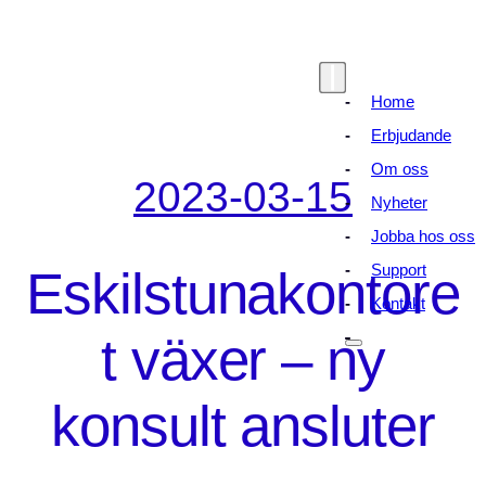
Home
Erbjudande
Om oss
2023-03-15
Nyheter
Jobba hos oss
Eskilstunakontore
Support
Kontakt
t växer – ny
konsult ansluter