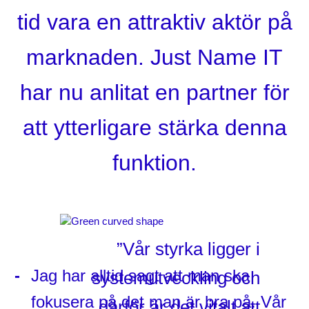
tid vara en attraktiv aktör på
marknaden. Just Name IT
har nu anlitat en partner för
att ytterligare stärka denna
funktion.
”Vår styrka ligger i
Jag har alltid sagt att man ska
systemutveckling och
fokusera på det man är bra på. Vår
därför är det vitalt att